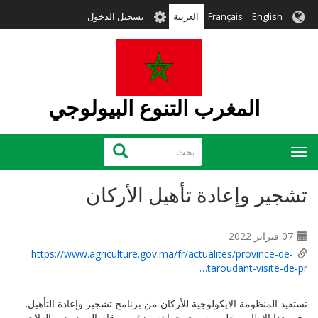
User
Engl
Français
العربية
تسجيل الدخول
account
menu
المغرب التنوع البيولوجي
بحث
بحث
nav
 وإعادة تأهيل الأركان
https://www.agriculture.gov.ma/fr/actualites/provin
taroudant-visi
منظومة الايكولوجية للأركان من برنامج تشجير وإعادة التأهيل.
لإطار، وعلى مستوى جماعة تيزغوين، قام السيد وزير الفلاحة