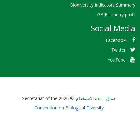
Biodiversity Indicators
GBIF count
Social 
Faceb
Twi
YouT
Bioland
صدق
مدة الاستخدام
© 2026 Secretariat of the
-
Convention on Biological Diversity
Footer