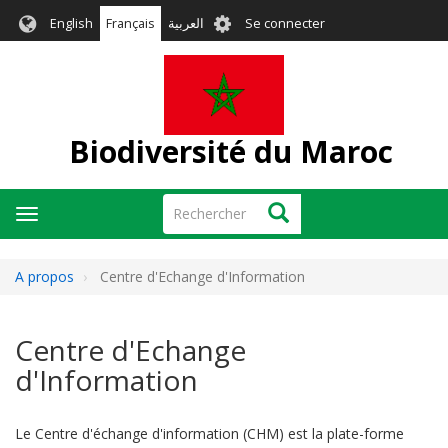
Aller
User
English
Français
العربية
Se connecter
au
account
contenu
menu
principal
Biodiversité du Maroc
Rechercher
Rechercher
Toggle
navigation
A propos
Centre d'Echange d'Information
Centre d'Echange
d'Information
Le Centre d'échange d'information (CHM) est la plate-forme