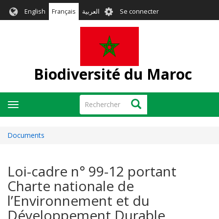
Aller
User
English
Français
العربية
Se connecter
au
account
contenu
menu
principal
Biodiversité du Maroc
Rechercher
Rechercher
Toggle
navigation
Documents
Loi-cadre n° 99-12 portant
Charte nationale de
l’Environnement et du
Développement Durable