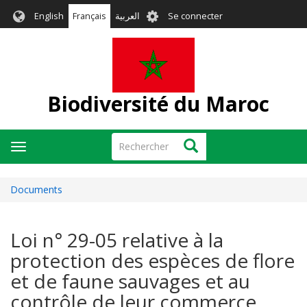
Aller
User
English
Français
العربية
Se connecter
au
account
contenu
menu
principal
Biodiversité du Maroc
Rechercher
Rechercher
Toggle
navigation
Documents
Loi n° 29-05 relative à la
protection des espèces de flore
et de faune sauvages et au
contrôle de leur commerce