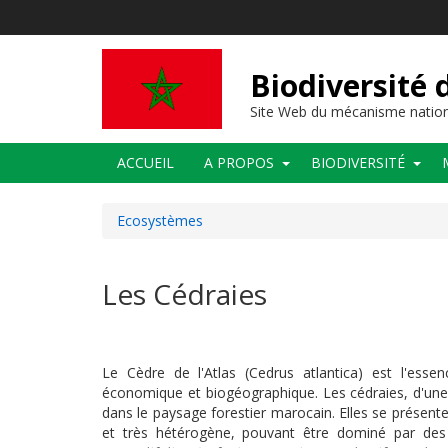
Aller
au
contenu
principal
Biodiversité
Site Web du mécanisme nation
Main
ACCUEIL
A PROPOS
BIODIVERSITÉ
navigation
Ecosystèmes
Les Cédraies
Le Cèdre de l'Atlas (Cedrus atlantica) est l'ess
économique et biogéographique. Les cédraies, d'une 
dans le paysage forestier marocain. Elles se présente
et très hétérogène, pouvant être dominé par de