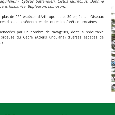
 aquifolium, Cytisus battandieri, Cistus laurifolius, Daphne
erberis hispanica, Bupleurum spinosum
.
s plus de 260 espèces d'Arthropodes et 30 espèces d'Oiseaux
pèces d'oiseaux sédentaires de toutes les forêts marocaines.
enacées par un nombre de ravageurs, dont la redoutable
ordeuse du Cèdre (Acleris undulana) diverses espèces de
.).