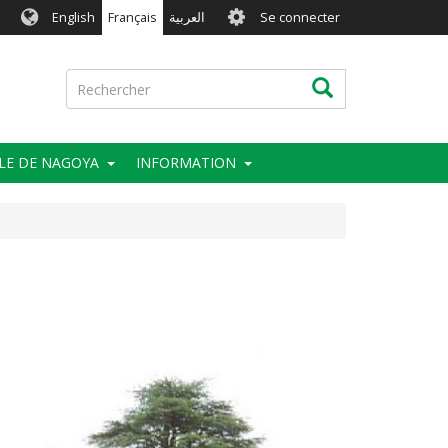
User
English
Français
العربية
Se connecter
account
menu
Rechercher
Rechercher
LE DE NAGOYA
INFORMATION