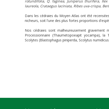
rotundifolia, Q. faginea, Juniperus thurifera, Ilex
laureola, Crataegus laciniata, Ribes uva-crispa, B
Dans les cédraies du Moyen Atlas ont été recensée
nicheurs, soit l'une des plus fortes proportions d'es
Nos cédraies sont malheureusement gravement m
Processionnaire (Thaumetopoeapit yocampa), la T
Scolytes (Blastophagus piniperda, Scolytus numidicus,