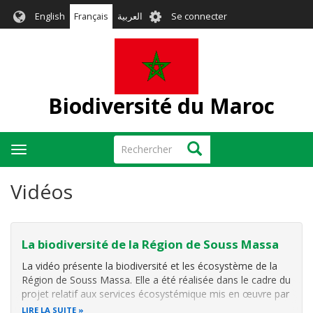
Aller
User
English
Français
العربية
Se connecter
au
account
contenu
menu
principal
Biodiversité du Maroc
Rechercher
Rechercher
Toggle
navigation
Vidéos
La biodiversité de la Région de Souss Massa
La vidéo présente la biodiversité et les écosystème de la
Région de Souss Massa. Elle a été réalisée dans le cadre du
projet relatif aux services écosystémique mis en œuvre par
le Ministère de la Transition Energétique et du
LIRE LA SUITE