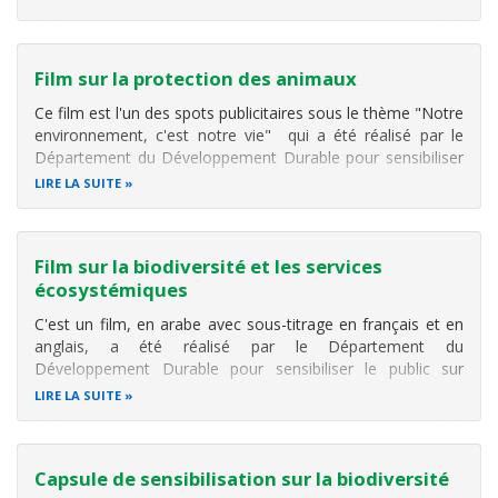
Développement Durable et la GIZ.
Film sur la protection des animaux
Ce film est l'un des spots publicitaires sous le thème "Notre
environnement, c'est notre vie" qui a été réalisé par le
Département du Développement Durable pour sensibiliser
le publique sur la protection des animaux.
LIRE LA SUITE
Film sur la biodiversité et les services
écosystémiques
C'est un film, en arabe avec sous-titrage en français et en
anglais, a été réalisé par le Département du
Développement Durable pour sensibiliser le public sur
l'importance de la biodiversité et les services
LIRE LA SUITE
écosystémiques.
Capsule de sensibilisation sur la biodiversité