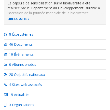
La capsule de sensibilisation sur la biodiversité a été
réalisée par le Département du Développement Durable à
l'occasion de la journée mondiale de la biodiversité.
LIRE LA SUITE
Cette capsule est réalisée en arabe et traduite en langues
amazighe et en français.,
8 Écosystèmes
46 Documents
19 Évènements
0 Albums photos
28 Objectifs nationaux
4 Sites web associés
15 Actualités
3 Organisations