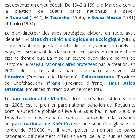
est devenue un enjeu décisif. De 1942 à 1991, le Maroc a connu
la création de quatre parcs nationaux à savoir
le
Toubkal
(1942), le
Tazekka
(1950), le
Souss Massa
(1991)
et
l'iriki
(1994).
Le plan directeur des aires protégées, élaboré en 1996, avait
identifié 154
Sites d'Intérêt Biologique et Ecologique
(SIBE),
représentant presque la totalité des écosystèmes naturels du
pays, en proposant le classement en parcs nationaux d'une
dizaine d'entre eux. La mise en œuvre dudit plan a permis de
renforcer le
réseau national d'aires protégées
par la création, en
2004, de quatre autres parcs nationaux à savoir:
AI
Hoceima
(Province d'AI Hoceima),
Talassemtane
(Province
de Chefchaouen),
Ifrane
(Province d'Ifrane),
Haut Atlas
Oriental
(Provinces d'Errachidia et de Khénifra).
Le
parc national de Khnifiss
, dont la création est intervenue
en 2006, est le premier parc national saharien du Royaume,
dont la superficie globale s'élève à 606.000 ha. En avril 2008, le
Département des Eaux et Forêts a procédé à la création
du
parc national de Khénifra
sur une superficie globale de
l'ordre de 750.000 ha. Il vient porter le nombre de parcs
nationaux, officiellement créés en vertu de la loi sur les parcs