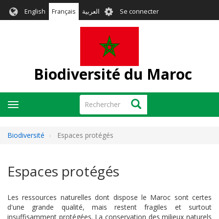
Aller
User
English
Français
العربية
Se connecter
au
account
contenu
menu
principal
Biodiversité du Maroc
Rechercher
Rechercher
Toggle
navigation
Biodiversité
Espaces protégés
Espaces protégés
Les ressources naturelles dont dispose le Maroc sont certes
d'une grande qualité, mais restent fragiles et surtout
insuffisamment protégées. La conservation des milieux naturels