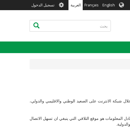
User
English
Français
العربية
تسجيل الدخول
account
menu
بحث
بحث
بيولوجي من خلال شبكة الانترنت على الصعيد الوطني والاقليمي والدولي،
بادل المعلومات هو موقع التلاقي التي ينبغي ان تسهل الاتصال
لدولية.