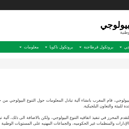
بيولوجي
وطنية
وجي
بروتكول قرطاجنة
بروتكول ناكويا
معلومات
فاقية المتعلقة بالتنوع البيولوجي، قام المغرب بانشاء آلية تبادل المعلومات حول التنوع ال
 للبيئة والتعاون البلجيكية.
م المحرز في تنفيذ اتفاقيه التنوع البيولوجي، ولكن بالاضافة الى ذلك، آلية ت
لإدارات والمنظمات غير الحكوميه، والجماعات المهنيه على المستويات الوطنية وا