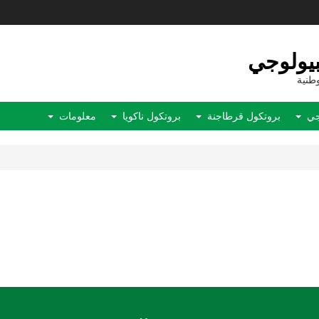
بيولوجي
وطنية
وجي
بروتكول قرطاجنة
بروتكول ناكويا
معلومات