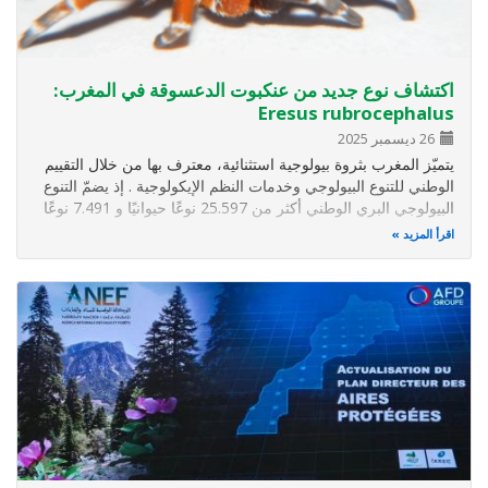
اكتشاف نوع جديد من عنكبوت الدعسوقة في المغرب:
Eresus rubrocephalus
26 ديسمبر 2025
يتميّز المغرب بثروة بيولوجية استثنائية، معترف بها من خلال التقييم
الوطني للتنوع البيولوجي وخدمات النظم الإيكولوجية . إذ يضمّ التنوع
البيولوجي البري الوطني أكثر من 25.597 نوعًا حيوانيًا و 7.491 نوعًا
من النباتات والفطريات ، من بينها أكثر من 3.900 نوع متوطّن . وتُعدّ
اقرأ المزيد
معدلات التوطّن مرتفعة بشكل خاص لدى…