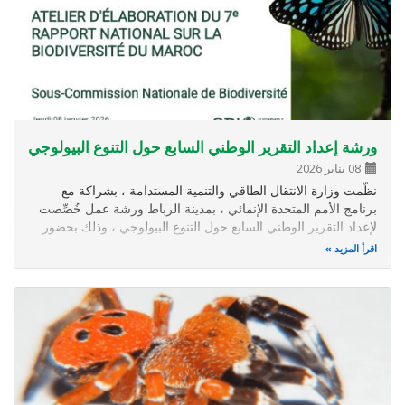
ورشة إعداد التقرير الوطني السابع حول التنوع البيولوجي
08 يناير 2026
نظّمت وزارة الانتقال الطاقي والتنمية المستدامة ، بشراكة مع
برنامج الأمم المتحدة الإنمائي ، بمدينة الرباط ورشة عمل خُصِّصت
لإعداد التقرير الوطني السابع حول التنوع البيولوجي ، وذلك بحضور
أعضاء اللجنة الفرعية الوطنية للتنوع البيولوجي . ويُشكّل هذا اللقاء
اقرأ المزيد
الانطلاقة الرسمية لمسارٍ هام يهدف إلى تتبّع…