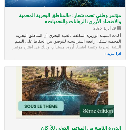
مؤتمر وطني تحت شعار: «المناطق البحرية المحمية
والاقتصاد الأزرق: الرهانات والتحديات»
29 أبريل 2026
أكدت السيدة الوزيرة المكلفة بالصيد البحري أن المناطق البحرية
المحمية تشكل رافعة استراتيجية للتوفيق بين الحفاظ على النظم
البيئية البحرية وتنمية اقتصاد أزرق مستدام، وذلك في افتتاح مؤتمر
نظمته كتابة الدولة المكلفة بالصيد البحري، بشراكة مع Global
اقرأ المزيد
Fishing Watch. وقد انعقد هذا اللقاء تحت شعار «المناطق…
الدورة الثامنة من المؤتمر الدولي للأركان