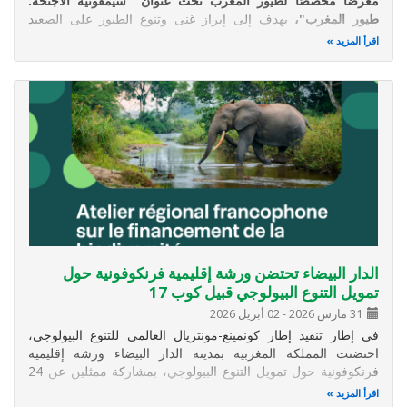
معرضًا مخصصًا لطيور المغرب تحت عنوان "سيمفونية الأجنحة:
طيور المغرب"،
يهدف إلى إبراز غنى وتنوع الطيور على الصعيد
الوطني.
اقرأ المزيد
ويندرج هذا المعرض في إطار الجهود الرامية إلى نشر المعرفة
والتحسيس بأهمية التنوع البيولوجي بالمغرب، وتسليط الضوء
الدار البيضاء تحتضن ورشة إقليمية فرنكوفونية حول
تمويل التنوع البيولوجي قبيل كوب 17
31 مارس 2026
-
02 أبريل 2026
في إطار تنفيذ إطار كونمينغ-مونتريال العالمي للتنوع البيولوجي،
احتضنت المملكة المغربية بمدينة الدار البيضاء ورشة إقليمية
فرنكوفونية حول تمويل التنوع البيولوجي، بمشاركة ممثلين عن 24
دولة إفريقية ناطقة بالفرنسية.
اقرأ المزيد