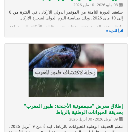
08 مايو 2026
-
10 مايو 2026
ستُعقد الدورة الثامنة من المؤتمر الدولي للأركان، في الفترة من 8
إلى 10 ماي 2026، وذلك بمناسبة اليوم الدولي لشجرة الأركان.
وتُنظم هذه الدورة تحت شعار: «من غابات الأركان إلى زراعة
اقرأ المزيد
الأركان: شجرة الأركان ركيزة لصمود الموارد المائية للأنظمة البيئية
والمجالات الترابية والمجتمعات»،
في سياق يتسم بتفاقم
إطلاق معرض "سيمفونية الأجنحة: طيور المغرب"
بحديقة الحيوانات الوطنية بالرباط
09 أبريل 2026
-
30 أبريل 2026
تنظم الحديقة الوطنية للحيوانات بالرباط، ابتداءً من 9 أبريل 2026،