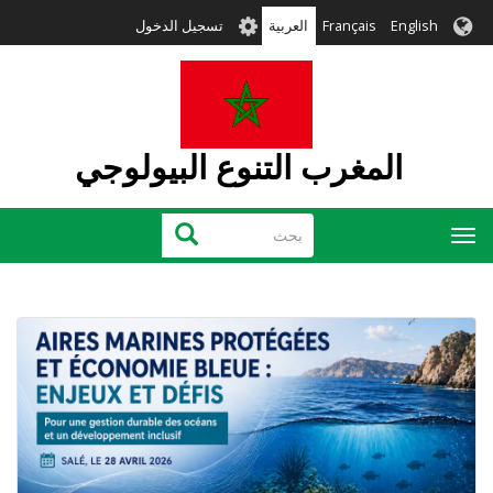
تجاوز
User
English
Français
العربية
تسجيل الدخول
إلى
account
المحتوى
menu
الرئيسي
المغرب التنوع البيولوجي
بحث
بحث
Toggle
navigation