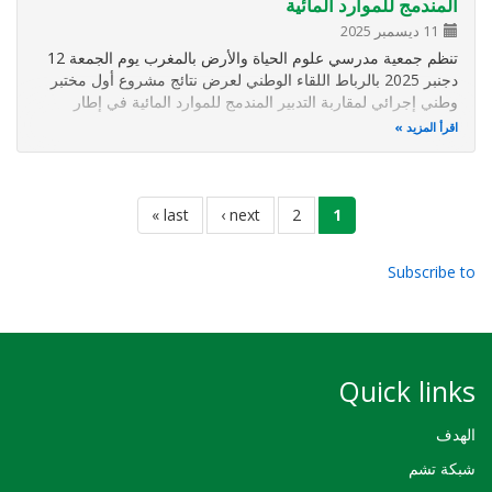
المندمج للموارد المائية
11 ديسمبر 2025
تنظم جمعية مدرسي علوم الحياة والأرض بالمغرب يوم الجمعة 12
دجنبر 2025 بالرباط اللقاء الوطني لعرض نتائج مشروع أول مختبر
وطني إجرائي لمقاربة التدبير المندمج للموارد المائية في إطار
القانون 36-15. وسيتم خلال هذا اللقاء تقديم أبرز الدروس
اقرأ المزيد
المستخلصة من ثلاث سنوات من التجربة في واحات فركلة
(الرشيدية)…
Pagination
1
2
current
الصفحة
next
next ›
last
last »
page
page
page
Subscribe to
Quick links
الهدف
شبكة تشم