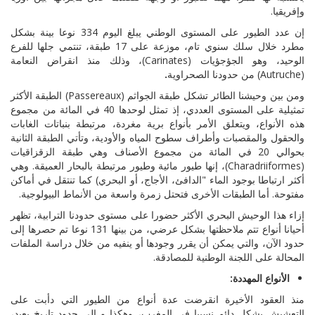
وإفريقيا.
إن عدد الطيور على المستوى الوطني يبلغ اليوم
334
نوعا بينة بشكل
مطرد خلال سلك سنوي تام، موزعة على
17
طبقة، تنتمي جلها للفرع
الوحيد، وهو الجؤجؤيات
(
Carinates
)، وذلك منذ انقراض النعامة
(
Autruche
) من حدودنا الصحراوية
.
ومن بين وحيشنا الطائر تشكل طبقة الجواثم (
Passereaux
)
الطبقة الأكثر
تمثيلية على المستوى العددي، إذ تمثل لوحدها
40
في المائة من مجموع
هذه الأنواع، ويتعلق الأمر بأنواع برية مغردة، مرتبطة بنباتات الغابات
والحقول والمقصبات وأطراف سطوح المياه والأودية، وتأتي الطبقة الثانية
بحوالي
20
في المائة من مجموع الأصناف وهي طبقة الزقزاقيات
(
Charadriiformes
)، إنها طيور مائية وطيور مرتبطة بالبحار العميقة. وهي
أكثر ارتباطا بوجود الماء "الدافئ، الأجاج، أو البحري) كما تنتقل في أماكن
مفتوحة. أما الطبقات الأخرى فتحتل زمرة واسعة من الأنماط البيولوجية.
إزاء هذا الوحيش البحري الأكثر حضورا على مستوى حدودنا الترابية، تظهر
أحيانا أنواع تتم ملاحظتها بشكل عرضي، من بينها
131
نوعا تم حصرها إلى
حدود الآن، والتي يمكن أن يقرر وجودها أو ينفيه من خلال دراسة الملفات
المحالة على اللجنة الوطنية للمصادقة.
الأنواع المهددة:
منذ العقود الأخيرة انقرضت عدة أنواع من الطيور التي دأبت على
التعشيش بشكل دائم نسبيا في المغرب، وهكذا و إلى حدود تاريخ بعيد،