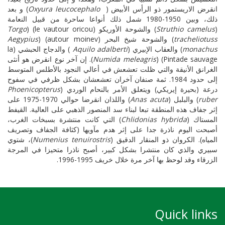
انقرض الاريستمور ذو الرأس الأبيض (
Oxyura leucocephalo
)
و بعد
ذلك، وبين
1950-1980
شمل ذلك أنواعا ساحرة من قبيل النعامة
(
Struthio camelus
) والشوحة الأوريكو
(
le vautour oricou
)
(
Torgo
s
tracheliotus
)
والشوحة شيخ البحر (
v
autour moine
) (
Aegypius
monachus
) والعقاب الإبيري (
Aquilo adalberti
)
والدجاج الحبشي
(
la
Pintade sauvage
) (
Numida meleagris
).
إن آخر نوع انقرض هو أنثى
الغرانق الأنيقة والتي ظلت تعشعش في أعالي النجود بالأطلس المتوسط
إلى حدود
1984
. ثمة صنفان آخران تعشعشان بشكل ظرفي في سفوح
درعة (بحيرة إيريكي) ويتعلق الأمر بالنحام الوردي (
Phoenicopterus
ruber
) والبلبل (
Anas acuta
) واللذان
انقرضا حوالي
1970-1975
على
إثر جفاف هذه المنطقة تبعا لبناء سد المنصور الذهبي على العالية. القيفط
المستاك (
Chlidonias hybrida
) التي كانت منتشرة بسبخات الغرب،
أصبحت اليوم ناذرة جدا على إثر هدم مآويها (كثافة الجفاف وتصريف
المياه). الكروان ذو المنقار الدقيق (
Numenius tenuirostris
)، شتوي
سبيري والذي كان منتشرا بشكل كبير، أصبح ناذرا متحيزا في المرجة
الزرقاء وقد لوحظ بها آخر مرة خلال خريف
1995-1996
.
Quick links