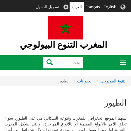
تجاوز
User
English
Français
العربية
تسجيل الدخول
إلى
account
المحتوى
menu
الرئيسي
المغرب التنوع البيولوجي
بحث
بحث
Toggle
navigation
التنوع البيولوجي
الحيوانات
الطيور
الطيور
يسهم الموقع الجغرافي للمغرب وتنوعه السكاني في غنى الطيور، سواء
تعلق الأمر بالأنواع المقيمة أو بالأنواع المهاجرة، والتي يشكل المغرب
بالنسبة لها ممرا مهما للعبور أو وجهة تقصدها خلال هجراتها بين أوربا