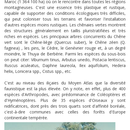
Maroc (1 364 100 ha) où on le rencontre dans toutes les régions
montagneuses. C'est une essence très plastique et rustique,
capable de supporter des conditions écologiques très difficiles,
qui peut coloniser tous les terrains et favoriser l'installation
d'autres espèces moins rustiques. Les chênaies vertes montrent
des structures généralement en taillis pluristratifiées et très
riches en espèces. Les principaux arbres concurrents du Chêne
vert sont le Chêne-liège (Quercus suber), le Chêne zéen (Q.
faginea) , les pins, le Cèdre, le Genévrier rouge et, à un degré
moindre, le Thuya de Berbérie. Parmi les espèces du sous-bois
on peut citer: Viburnum tinus, Arbutus unedo, Pistacia lentiscus,
Ruscus aculeatus, Daphne laureola, Ilex aquifolium, Hedera
helix, Lonicera spp., Cistus spp., etc.
C'est au niveau des iliçaies du Moyen Atlas que la diversité
faunistique est la plus élevée. On y note, en effet, plus de 400
espèces d'Arthropodes, avec prédominance de Coléoptères et
d'Hyménoptères. Plus de 35 espèces d'Oiseaux y sont
nidificatrices, dont près des trois quarts sont d'affinité boréale,
c'est-à-dire communes avec celles des forêts d'Europe
continentale tempérée.