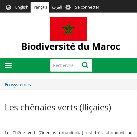
Aller
User
English
Français
العربية
Se connecter
au
account
contenu
menu
principal
Biodiversité du Maroc
Rechercher
Rechercher
Toggle
navigation
Ecosystèmes
Les chênaies verts (Iliçaies)
Le Chêne vert (Quercus rotundifolia) est très abondant au