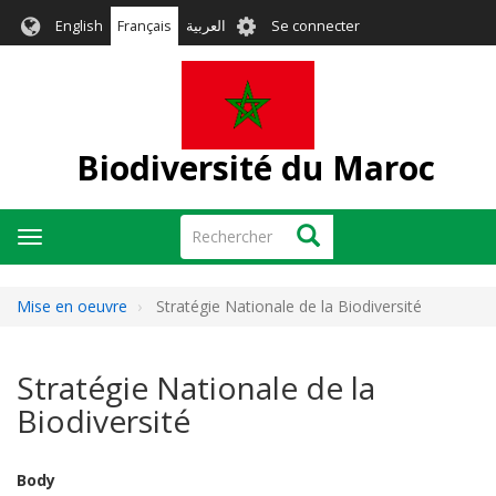
Aller
User
English
Français
العربية
Se connecter
au
account
contenu
menu
principal
Biodiversité du Maroc
Rechercher
Rechercher
Toggle
navigation
Mise en oeuvre
Stratégie Nationale de la Biodiversité
Stratégie Nationale de la
Biodiversité
Body