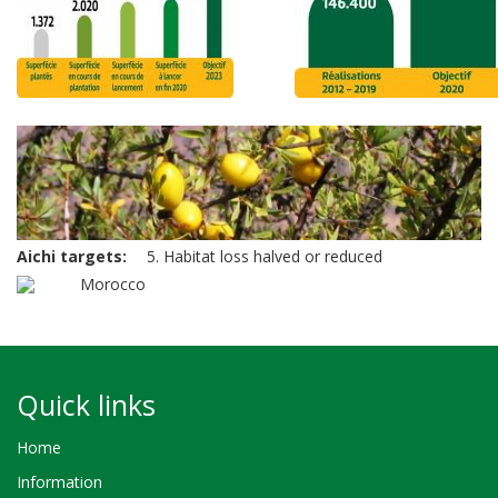
Aichi targets
5. Habitat loss halved or reduced
Morocco
Quick links
Home
Information