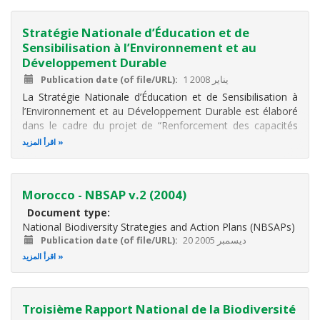
L'intégration sectorielle et intersectorielle ou l
Stratégie Nationale d’Éducation et de
Sensibilisation à l’Environnement et au
Développement Durable
1 يناير 2008
Publication date (of file/URL)
La Stratégie Nationale d’Éducation et de Sensibilisation à
l’Environnement et au Développement Durable est élaboré
dans le cadre du projet de “Renforcement des capacités
nationales en matière d’éducation et de sensibilisation à
اقرأ المزيد
l’environnement dans les domaines de la biodiversité, des
changements
Morocco - NBSAP v.2 (2004)
Document type
National Biodiversity Strategies and Action Plans (NBSAPs)
20 ديسمبر 2005
Publication date (of file/URL)
اقرأ المزيد
Troisième Rapport National de la Biodiversité