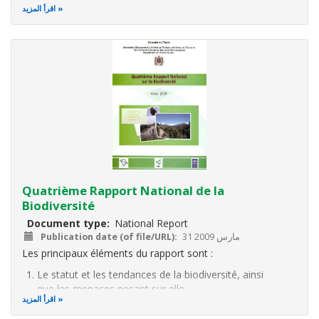
adaptant les critères économiques spécifique de notre pays
اقرأ المزيد
Cette refonte du cadre juridique existant tend à associer au
processus
Quatrième Rapport National de la
Biodiversité
Document type
National Report
31 مارس 2009
Publication date (of file/URL)
Les principaux éléments du rapport sont :
Le statut et les tendances de la biodiversité, ainsi
que les menaces pesant sur elle.
اقرأ المزيد
Le statut actuel de la mise en oeuvre de la stratégie
et du plan d'action nationaux sur la Biodiversité ;