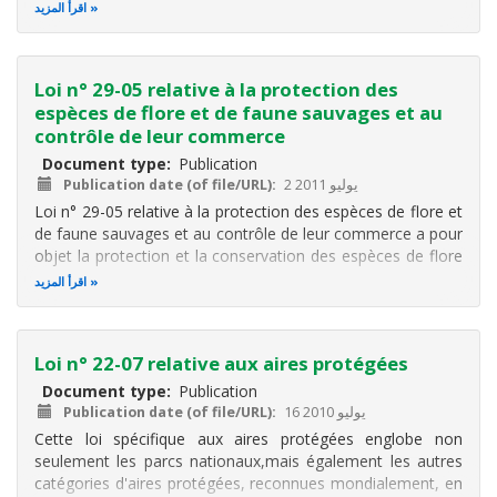
Elle a pour but de :
اقرأ المزيد
renforcer la protection et la préservation des
ressources et des milieux naturels, de la biodiversité
et du patrimoine
Loi n° 29-05 relative à la protection des
espèces de flore et de faune sauvages et au
contrôle de leur commerce
Document type
Publication
2 يوليو 2011
Publication date (of file/URL)
Loi n° 29-05 relative à la protection des espèces de flore et
de faune sauvages et au contrôle de leur commerce a pour
objet la protection et la conservation des espèces de flore
et de faune sauvages, notamment par le contrôle du
اقرأ المزيد
commerce des spécimens de ces espèces.
A cet effet, elle détermine
Loi n° 22-07 relative aux aires protégées
Document type
Publication
16 يوليو 2010
Publication date (of file/URL)
Cette loi spécifique aux aires protégées englobe non
seulement les parcs nationaux,mais également les autres
catégories d'aires protégées, reconnues mondialement, en