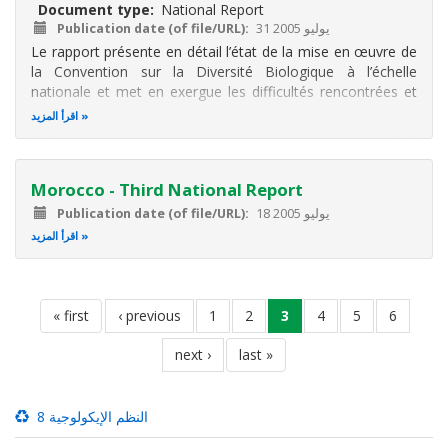
Document type
National Report
31 يوليو 2005
Publication date (of file/URL)
Le rapport présente en détail l’état de la mise en œuvre de
la Convention sur la Diversité Biologique à l’échelle
nationale et met en exergue les difficultés rencontrées et
les priorités ayant été accordées pour la conservation et la
اقرأ المزيد
préservation de la biodiversité plus particulièrement les
points
Morocco - Third National Report
18 يوليو 2005
Publication date (of file/URL)
اقرأ المزيد
Pagination
الصفحة
6
الصفحة
5
الصفحة
4
current
3
الصفحة
2
الصفحة
1
previous
‹ previous
first
« first
page
page
page
next
next ›
last
last »
page
page
8 النظم الإيكولوجية