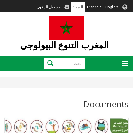
تجاوز
User
English
Français
العربية
تسجيل الدخول
إلى
account
المحتوى
menu
الرئيسي
المغرب التنوع البيولوجي
بحث
بحث
Toggle
navigation
Documents