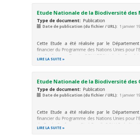
Etude Nationale de la Biodiversité de
Type de document
Publication
Date de publication (du fichier / URL)
1 janvier 1
Cette Etude a été réalisée par le Département
financier du Programme des Nations Unies pour l'
du Professeur Touria BENAZZOU de la Faculté 
LIRE LA SUITE
Mammifères du Maroc, représente une
Etude Nationale de la Biodiversité des
Type de document
Publication
Date de publication (du fichier / URL)
1 janvier 1
Cette Etude a été réalisée par le Département
financier du Programme des Nations Unies pour l'
du Feu le Professeur Riad Essolh BOUAB de l'Instit
LIRE LA SUITE
Maroc, représente une