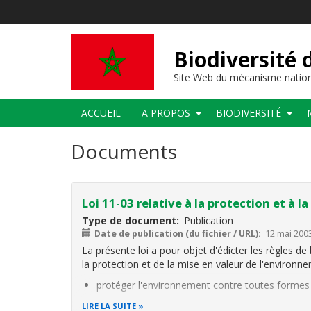
Aller
au
contenu
principal
Biodiversité
Site Web du mécanisme nation
Main
ACCUEIL
A PROPOS
BIODIVERSITÉ
navigation
Documents
Loi 11-03 relative à la protection et à 
Type de document
Publication
Date de publication (du fichier / URL)
12 mai 200
La présente loi a pour objet d'édicter les règles de
la protection et de la mise en valeur de l'environne
protéger l'environnement contre toutes formes 
LIRE LA SUITE