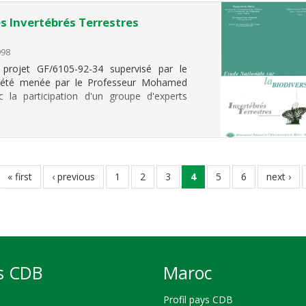
es Invertébrés Terrestres
998
projet GF/6105-92-34 supervisé par le
a été menée par le Professeur Mohamed
 la participation d'un groupe d'experts
première
« first
page
‹ previous
page
1
page
2
page
3
page
4
page
5
page
6
page
next ›
page
précédente
courante
suivante
s CDB
Maroc
Profil pays CDB