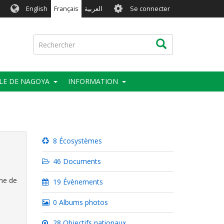
User
English
Français
العربية
Se connecter
account
menu
Rechercher
Rechercher
LE DE NAGOYA
INFORMATION
8 Écosystèmes
46 Documents
ine de
19 Évènements
0 Albums photos
28 Objectifs nationaux