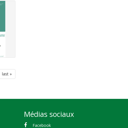
dernière
last »
page
Médias sociaux
Facebook