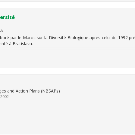
ersité
03
ré par le Maroc sur la Diversité Biologique après celui de 1992 pr
enté à Bratislava.
egies and Action Plans (NBSAPs)
 2002